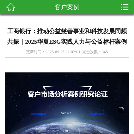


客户案例

首页
关于我们
工商银行：推动公益慈善事业和科技发展同频
产品展示
共振｜2025华夏ESG实践人力与公益标杆案例
更新时间：2025-09-26 22:02:01 点击次数：
845
新闻资讯
客户案例
科普知识
在线留言
联系我们