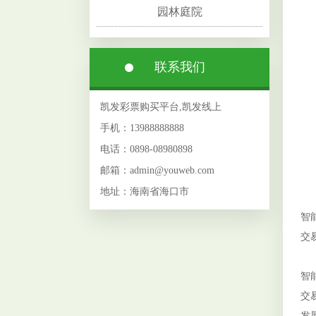
园林庭院
联系我们
凯发彩票购买平台,凯发线上
手机：13988888888
福
电话：0898-08980898
四
邮箱：admin@youweb.com
河
地址：海南省海口市
苗
智
交
苗
智
交
发