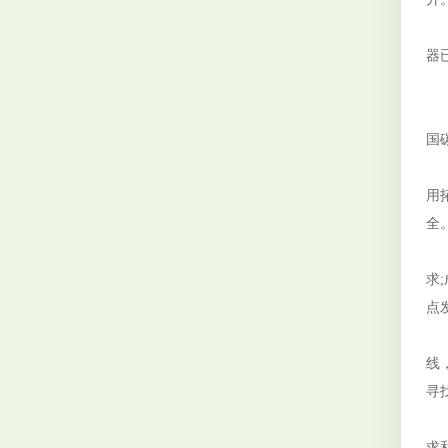
智
器
生
碳
国
气
用
全
长
求
点
在
线
寻
在
求