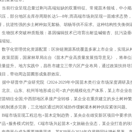
前行业呈现总量过剩与高端短缺的双重特征。常规苗木领域，中小规
积压，部分地区去库存周期长达5—8年;而高端市场则呈现一苗难求态势
著，抗逆性强的乡土树种如无絮杨、胡杨等供不应求。这种结构性失衡倒
物技术突破种质瓶颈：基因编辑技术已培育出耐盐碱银杏、抗污染垂
幅缩短。
字化管理优化资源配置：区块链溯源系统覆盖多家上市企业，实现从种
策层面，国家林草局出台《苗木产业高质量发展指导意见》，将单位
质量提升。地方实践中，昌邑市建立三带六区产业布局，通过政策扶持培
项目，带动周边苗圃形成集群效应。
中研普华产业研究院《2024-2029年中国苗木类行业市场深度调研
，北京、山东、杭州等地形成公司+农户的规模化生产体系，某上市企业
型苗销往全国;中西部地区承接产业转移，某企业在重庆建立的乡土树种
剂机制逐步完善，三北地区通过跨区域协作缓解灌木树种供应紧张问题。
端市场呈现工程总包+苗木定制趋势，某央企在雄安新区项目中要求供
产品+服务模式转型。C端市场兴起苗木+文旅融合业态，某企业打造的
。电商平台成为重要增量渠道，某B2B平台2024年交易额同比增长显著