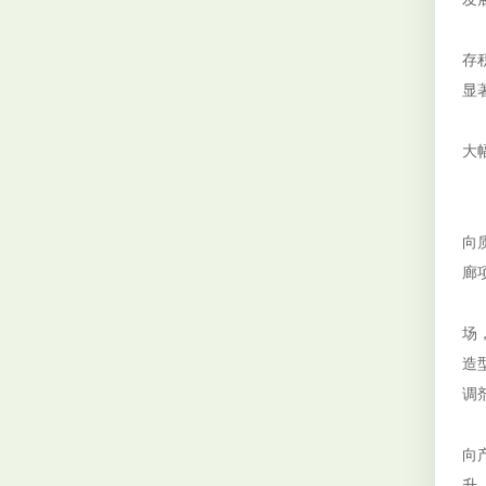
当
存
显
生
大
数
政
向
廊
据
场
造
调
B
向
升