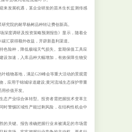
迎来发展机遇，某企业研发的苗木生长监测传感
研究院的耐旱杨树品种转让费创新高。
业市场深度调研及投资策略预测报告》显示，随着全
木碳汇获得额外收益，开辟新盈利渠道。
特色险种，降低极端天气损失。套期保值工具应
建设加速，入库品种大幅增加，有效保障生物安
植物基地，满足G20峰会等重大活动的景观需
物，应用于锦城绿道建设;黄河流域生态保护带重
药用价值开发。
生态产业综合体转型。投资者需把握技术变革主
同时警惕区域性产能过剩风险，在结构性机会中
胜的关键。报告准确把握行业未被满足的市场需
目标市场，牢牢把握行业竞争的主动权。更多行