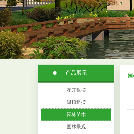
产品展示
园
花卉租摆
绿植租摆
园林苗木
园林景观