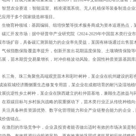
慧农业赛道：智能温室、精准灌溉系统、无人机植保等装备制造企业
已应用于多个国家级造林项目。
物育种领域：基因编辑、组培快繁等技术服务商成为资本追逐热点，某
汇开发市场：据中研普华产业研究院《2024-2029年中国苗木类行
碳市场扩容，具备碳汇测算能力的企业率先受益，某国有林场通过出售苗
候指数保险覆盖率提升，创新开发出花期温度保险、土壤墒情保险等
拓展，苗木期货交易量增长，对冲价格波动风险。全国性种质资源基因库
。
三角、珠三角聚焦高端观赏苗木和彩叶树种，某企业在杭州建设的彩色叶
;成渝双城经济圈侧重生态修复专用苗，某企业在成都培育的耐污染湿地植
发展抗逆性乡土树种，某企业在陕西建立的杜仲苗基地，兼顾生态效益与
双碳目标与乡村振兴战略的双重驱动下，苗木类行业正从传统种植向
，关注具备种质资源优势、数字化管理能力和全产业链整合能力的企业，
找价值锚点。
激烈的市场竞争中，企业及投资者能否做出适时有效的市场决策是制
和趋势，有效规避行业投资风险，更有效率地巩固或者拓展相应的战略性