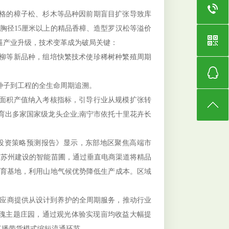
格的樟子松、杉木等品种因前期盲目扩张导致库
，胸径15厘米以上的精品香樟、造型罗汉松等溢价
逼产业升级，技术变革成为破局关键：
柳等新品种，组培快繁技术使珍稀树种繁殖周期
子到工程的全生命周期追溯。
面积产值纳入考核指标，引导行业从规模扩张转
育出多家国家级龙头企业;南宁市依托十里花卉长
及投资策略预测报告》显示，东部地区聚焦高端市
在苏州建设的智能苗圃，通过垂直电商渠道将精品
繁育基地，利用山地气候优势降低生产成本。区域
应商提供从设计到养护的全周期服务，推动行业
玫瑰主题庄园，通过观光体验实现亩均收益大幅提
，直播带货模式缩短流通环节。