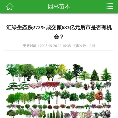


园林苗木

首页
关于我们
汇绿生态跌272%成交额683亿元后市是否有机
产品展示
会？
更新时间：2025-09-26 22:10:35 点击次数：
815
新闻资讯
客户案例
科普知识
在线留言
联系我们